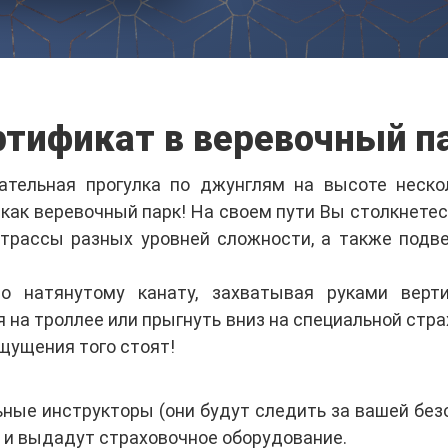
тификат в веревочный п
кательная прогулка по джунглям на высоте неск
 как веревочный парк! На своем пути Вы столкнетес
 трассы разных уровней сложности, а также подв
о натянутому канату, захватывая руками верти
я на троллее или прыгнуть вниз на специальной стр
ощущения того стоят!
ные инструкторы (они будут следить за вашей без
 и выдадут страховочное оборудование.