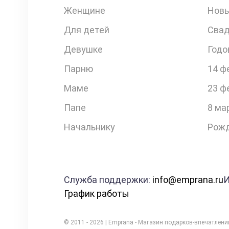
Женщине
Новы
Для детей
Свад
Девушке
Годо
Парню
14 ф
Маме
23 ф
Папе
8 ма
Начальнику
Рожд
Служба поддержки:
info@emprana.ru
И
График работы
© 2011 - 2026 | Emprana - Магазин подарков-впечатлен