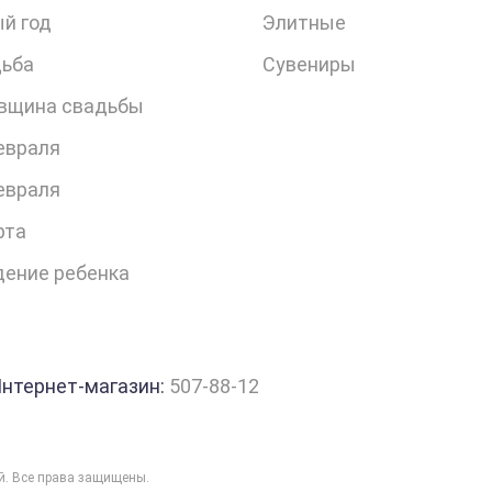
й год
Элитные
ьба
Сувениры
вщина свадьбы
евраля
евраля
рта
ение ребенка
нтернет-магазин:
507-88-12
ий. Все права защищены.