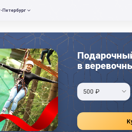
т-Петербург
Подарочный
в веревочн
500 ₽
К