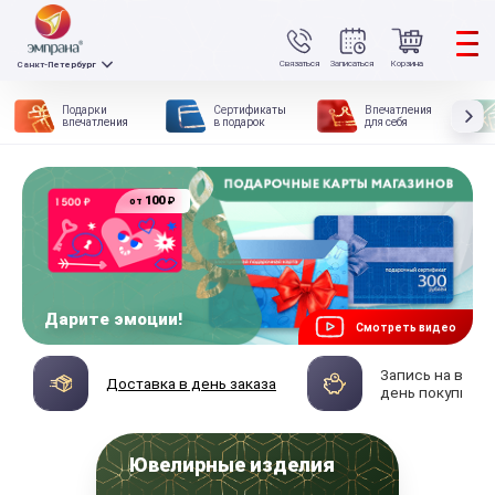
Связаться
Записаться
Корзина
Санкт-Петербург
Подарки
Сертификаты
Впечатления
впечатления
в подарок
для себя
100
₽
от
Дарите эмоции!
Смотреть видео
Запись на впеч
Доставка в день заказа
день покупки
Ювелирные изделия