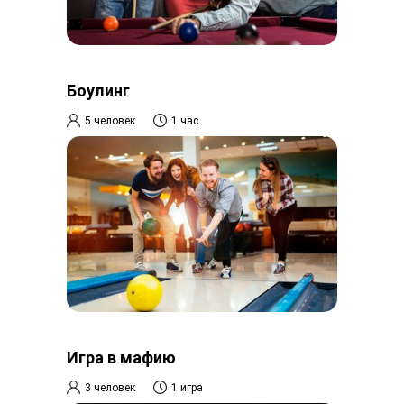
Боулинг
5 человек
1 час
Игра в мафию
3 человек
1 игра