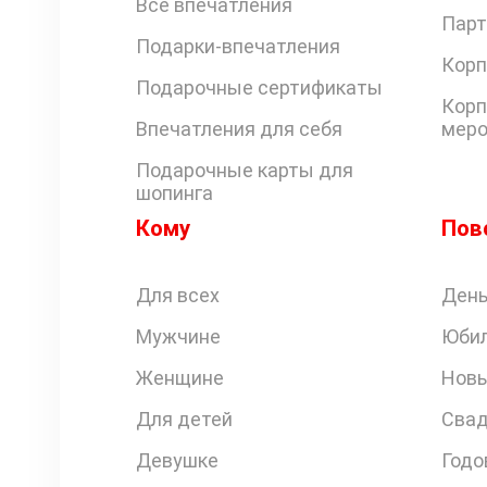
Все впечатления
Парт
Подарки-впечатления
Корп
Подарочные сертификаты
Корп
Впечатления для себя
меро
Подарочные карты для
шопинга
Кому
Пов
Для всех
День
Мужчине
Юби
Женщине
Новы
Для детей
Свад
Девушке
Годо