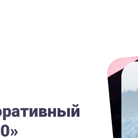
оративный
00»