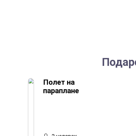
Подаро
Полет на
параплане