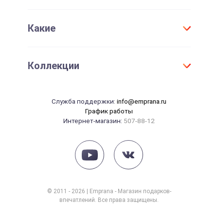
Проверить срок действия сертификата
Женщине
День Рождения
Активировать сертификат
Какие
Для детей
Юбилей
Девушке
Новый год
Оригинальные
Парню
Коллекции
Свадьба
Необычные
Маме
Годовщина свадьбы
Элитные
Папе
Танцы
14 февраля
Служба поддержки:
info@emprana.ru
Сувениры
Начальнику
Массаж
График работы
23 февраля
Интернет-магазин:
507-88-12
Красота
8 марта
Рыбалка
Рождение ребенка
Йога
СПА
Фотосессия
© 2011 - 2026 | Emprana - Магазин подарков-
впечатлений. Все права защищены.