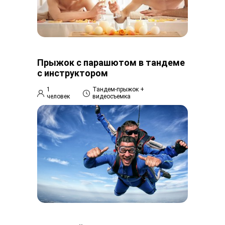
Прыжок с парашютом в тандеме
с инструктором
1
Тандем-прыжок +
человек
видеосъемка