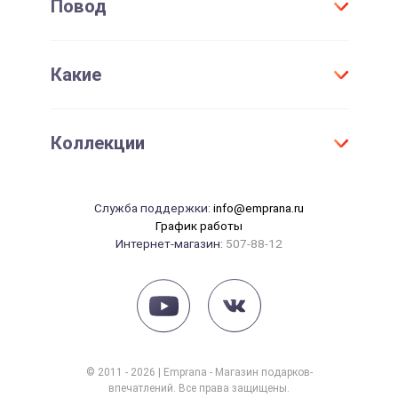
Повод
Договор присоединения
Мужчине
Проверить срок действия сертификата
Женщине
День Рождения
Активировать сертификат
Какие
Для детей
Юбилей
Девушке
Новый год
Оригинальные
Парню
Коллекции
Свадьба
Необычные
Маме
Годовщина свадьбы
Элитные
Папе
Танцы
14 февраля
Служба поддержки:
info@emprana.ru
Сувениры
Начальнику
Массаж
График работы
23 февраля
Интернет-магазин:
507-88-12
Красота
8 марта
Рыбалка
Рождение ребенка
Йога
СПА
Фотосессия
© 2011 - 2026 | Emprana - Магазин подарков-
впечатлений. Все права защищены.