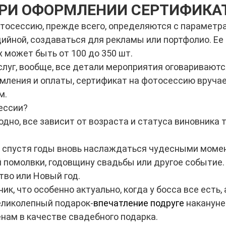
РИ ОФОРМЛЕНИИ СЕРТИФИКА
осессию, прежде всего, определяются с параметрам
йной, создаваться для рекламы или портфолио. Ее дл
 может быть от 100 до 350 шт.
луг, вообще, все детали мероприятия оговариваются
рмления и оплаты, сертификат на фотосессию вруча
м.
ессии?
дно, все зависит от возраста и статуса виновника 
бы спустя годы вновь наслаждаться чудесными мом
й помолвки, годовщину свадьбы или другое событие.
во или Новый год.
к, что особенно актуально, когда у босса все есть,
еликолепный подарок-
впечатление подруге
накануне
ам в качестве свадебного подарка.