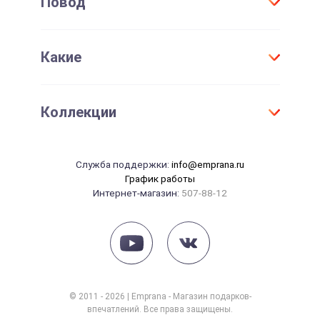
Повод
Договор присоединения
Мужчине
Проверить срок действия сертификата
Женщине
День Рождения
Активировать сертификат
Какие
Для детей
Юбилей
Девушке
Новый год
Оригинальные
Парню
Коллекции
Свадьба
Необычные
Маме
Годовщина свадьбы
Элитные
Папе
Танцы
14 февраля
Служба поддержки:
info@emprana.ru
Сувениры
Начальнику
Массаж
График работы
23 февраля
Интернет-магазин:
507-88-12
Красота
8 марта
Рыбалка
Рождение ребенка
Йога
СПА
Фотосессия
© 2011 - 2026 | Emprana - Магазин подарков-
впечатлений. Все права защищены.