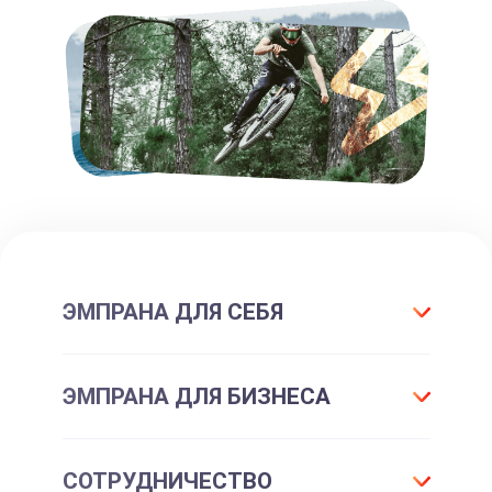
ЭМПРАНА ДЛЯ СЕБЯ
Что такое подарок ЭМПРАНА?
ЭМПРАНА ДЛЯ БИЗНЕСА
Все впечатления
Подарки-впечатления
Для маркетинга
СОТРУДНИЧЕСТВО
Подарочные сертификаты
Для отдела персонала