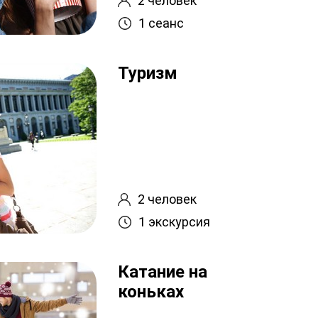
2 человек
1 сеанс
Туризм
2 человек
1 экскурсия
Катание на
коньках