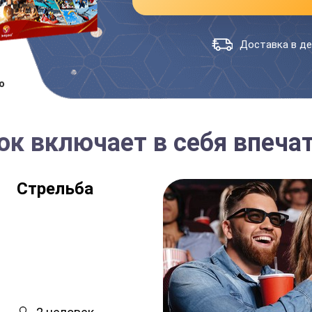
Доставка в де
о
к включает в себя впечат
Стрельба