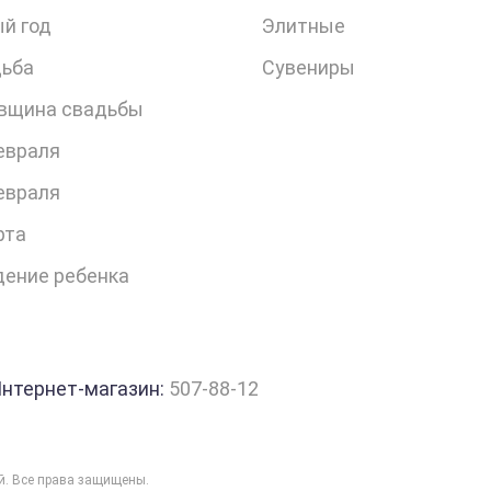
й год
Элитные
ьба
Сувениры
вщина свадьбы
евраля
евраля
рта
ение ребенка
нтернет-магазин:
507-88-12
ий. Все права защищены.