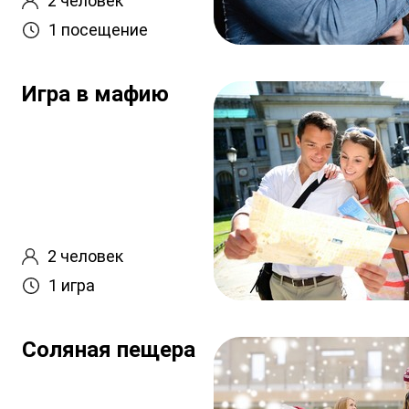
2 человек
1 посещение
Игра в мафию
2 человек
1 игра
Соляная пещера