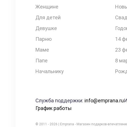
Женщине
Новы
Для детей
Свад
Девушке
Годо
Парню
14 ф
Маме
23 ф
Папе
8 ма
Начальнику
Рожд
Служба поддержки:
info@emprana.ru
И
График работы
© 2011 - 2026 | Emprana - Магазин подарков-впечатлен