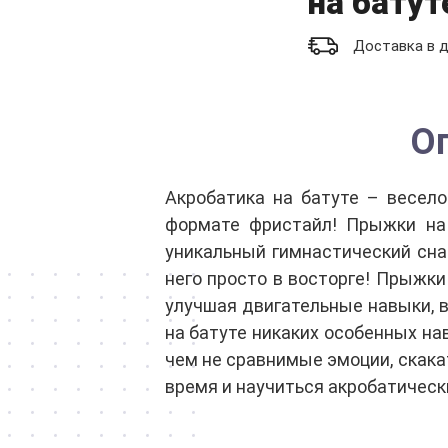
на батут
Доставка в д
О
Акробатика на батуте – весел
формате фристайл! Прыжки на 
уникальный гимнастический сна
него просто в восторге! Прыжки
улучшая двигательные навыки, 
на батуте никаких особенных на
чем не сравнимые эмоции, скакат
время и научиться акробатическ