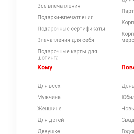
Все впечатления
Парт
Подарки-впечатления
Корп
Подарочные сертификаты
Корп
Впечатления для себя
меро
Подарочные карты для
шопинга
Кому
Пов
Для всех
День
Мужчине
Юби
Женщине
Новы
Для детей
Свад
Девушке
Годо