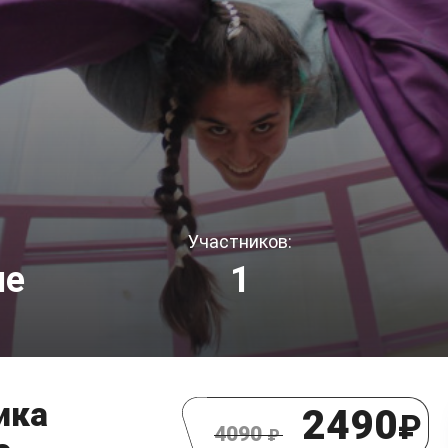
Участников:
ие
1
ика
2490
₽
4090
₽