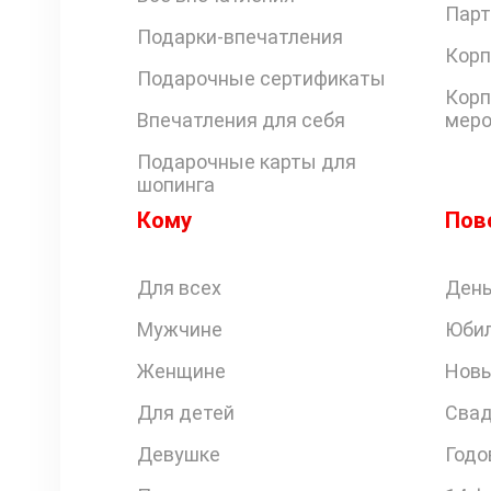
Парт
Подарки-впечатления
Корп
Подарочные сертификаты
Корп
Впечатления для себя
меро
Подарочные карты для
шопинга
Кому
Пов
Для всех
День
Мужчине
Юби
Женщине
Новы
Для детей
Свад
Девушке
Годо