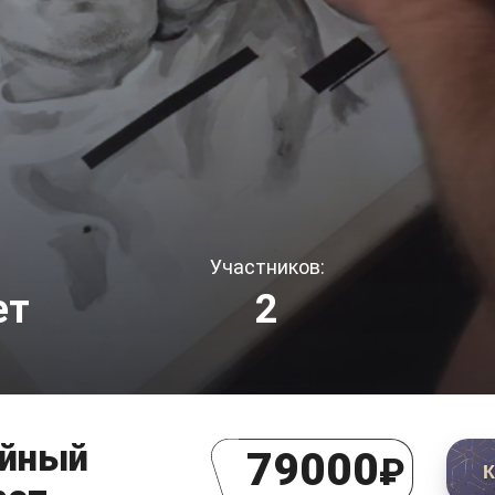
Участников:
ет
2
йный
79000
₽
К