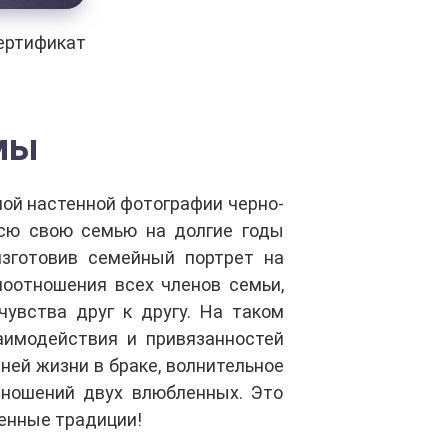
ертификат
мы
шой настенной фотографии черно-
всю свою семью на долгие годы
изготовив семейный портрет на
моотношения всех членов семьи,
вства друг к другу. На таком
аимодействия и привязанностей
ей жизни в браке, волнительное
тношений двух влюбленных. Это
венные традиции!