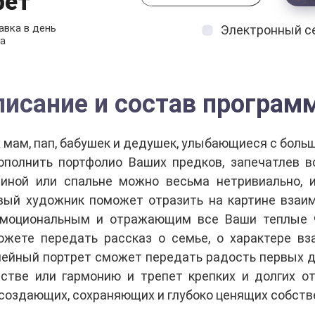
рет
вка в день
Электронный с
а
писание и состав програм
мам, пап, бабушек и дедушек, улыбающиеся с боль
ополнить портфолио Ваших предков, запечатлев 
тиной или спальне можно весьма нетривиально, 
вый художник поможет отразить на картине взаи
эмоциональным и отражающим все Ваши теплые чу
жете передать рассказ о семье, о характере вз
ейный портрет сможет передать радость первых дн
стве или гармонию и трепет крепких и долгих о
 создающих, сохраняющих и глубоко ценящих собст