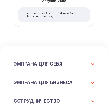
Zatysim Voda
остров Серный, яхт-клуб «Бриз» (м.
Василеостровская)
ЭМПРАНА ДЛЯ СЕБЯ
Что такое подарок ЭМПРАНА?
ЭМПРАНА ДЛЯ БИЗНЕСА
Все впечатления
Подарки-впечатления
Для маркетинга
СОТРУДНИЧЕСТВО
Подарочные сертификаты
Для отдела персонала