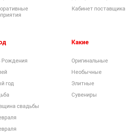
оративные
Кабинет поставщика
приятия
од
Какие
 Рождения
Оригинальные
лей
Необычные
й год
Элитные
ьба
Сувениры
вщина свадьбы
евраля
евраля