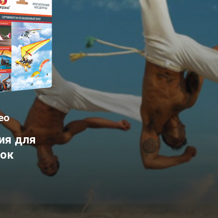
ео
ия для
рок