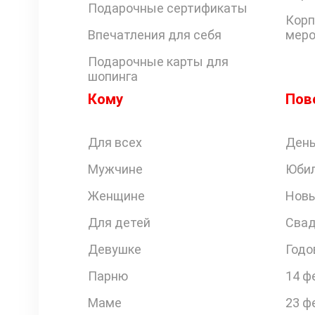
Подарочные сертификаты
Корп
Впечатления для себя
меро
Подарочные карты для
шопинга
Кому
Пов
Для всех
День
Мужчине
Юби
Женщине
Новы
Для детей
Свад
Девушке
Годо
Парню
14 ф
Маме
23 ф