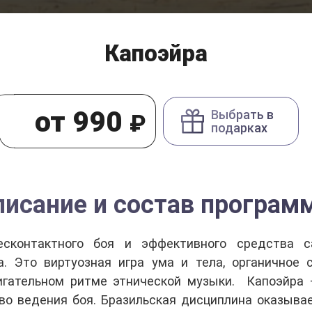
Капоэйра
от 990
₽
Выбрать в
подарках
писание и состав програм
есконтактного боя и эффективного средства с
а. Это виртуозная игра ума и тела, органичное
гательном ритме этнической музыки. Капоэйра 
тво ведения боя. Бразильская дисциплина оказыв