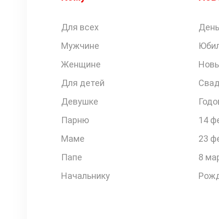
Для всех
День
Мужчине
Юби
Женщине
Новы
Для детей
Свад
Девушке
Годо
Парню
14 ф
Маме
23 ф
Папе
8 ма
Начальнику
Рожд