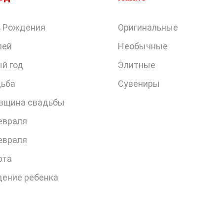
 Рождения
Оригинальные
лей
Необычные
й год
Элитные
ьба
Сувениры
вщина свадьбы
евраля
евраля
рта
ение ребенка