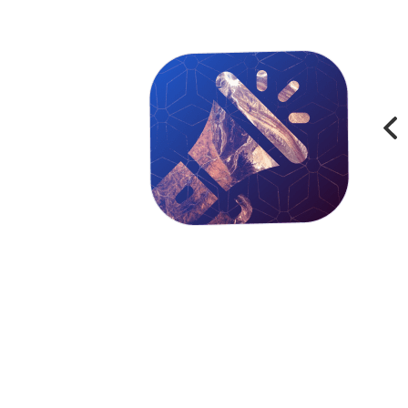
ень рождения набор впечатлений. Долго не
ыбрать. В итоге остановились на катании на
али дату и время. И вот на выходных мы
то мы стали в городе в огромную пробку и по
минут на 30. Я позвонила в Эмпрану и они
здании. При чем все было решено очень
 Спасибо огромное менеджеру Андрею.На
олучно. В письме - подтверждении было
аться. В течении 10 минут нам выделили
руктаж и мы поехали. Ощущения конечно
реналин на пределе!!! Нам очень
, кто организовал наш замечательный