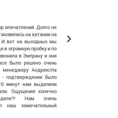
Ольга
р впечатлений. Долго не
В январе мужу 
тановились на катании на
могли определи
. И вот на выходных мы
квадроцикле. 
де в огромную пробку и по
ездили.Все нача
звонила в Эмпрану и они
нашим расчета
все было решено очень
предупредили
е менеджеру Андрею.На
оперативно и
 - подтверждении было
место мы доб
 10 минут нам выделили
подробно опис
али. Ощущения конечно
квадроцикл. 
еделе!!! Нам очень
непередава
ал наш замечательный
понравилось.
отдых!!!!!