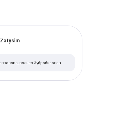
Zatysim
Рапполово, вольер Зубробизонов