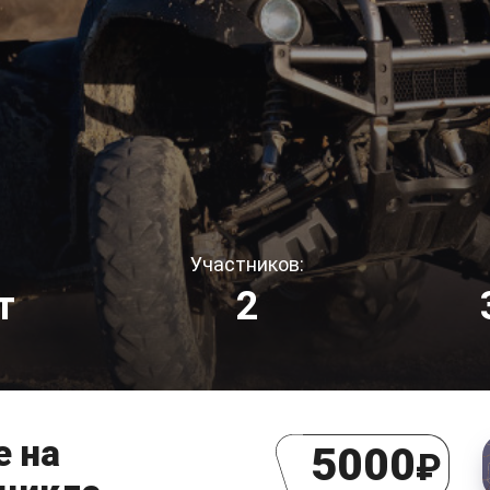
Участников:
т
2
е на
5000
₽