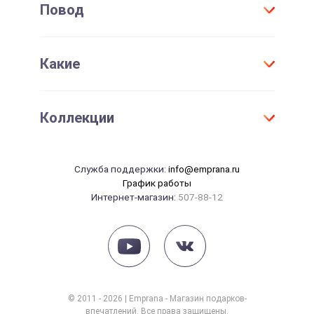
Повод
Договор присоединения
Мужчине
Проверить срок действия сертификата
Женщине
День Рождения
Активировать сертификат
Какие
Для детей
Юбилей
Девушке
Новый год
Оригинальные
Парню
Коллекции
Свадьба
Необычные
Маме
Годовщина свадьбы
Элитные
Папе
Танцы
14 февраля
Служба поддержки:
info@emprana.ru
Сувениры
Начальнику
Массаж
График работы
23 февраля
Интернет-магазин:
507-88-12
Красота
8 марта
Рыбалка
Рождение ребенка
Йога
СПА
Фотосессия
© 2011 - 2026 | Emprana - Магазин подарков-
впечатлений. Все права защищены.