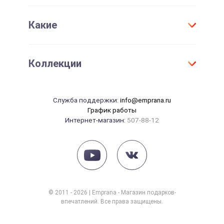
Проверить срок действия сертификата
Женщине
День Рождения
Активировать сертификат
Какие
Для детей
Юбилей
Девушке
Новый год
Оригинальные
Парню
Коллекции
Свадьба
Необычные
Маме
Годовщина свадьбы
Элитные
Папе
Танцы
14 февраля
Служба поддержки:
info@emprana.ru
Сувениры
Начальнику
Массаж
График работы
23 февраля
Интернет-магазин:
507-88-12
Красота
8 марта
Рыбалка
Рождение ребенка
Йога
СПА
Фотосессия
© 2011 - 2026 | Emprana - Магазин подарков-
впечатлений. Все права защищены.