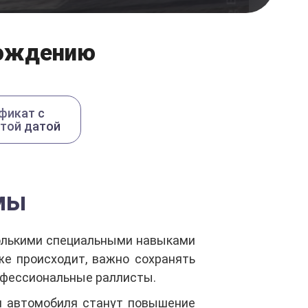
вождению
фикат с
той датой
мы
колькими специальными навыками
же происходит, важно сохранять
офессиональные раллисты.
ия автомобиля станут повышение