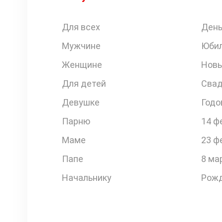
Для всех
День
Мужчине
Юби
Женщине
Новы
Для детей
Свад
Девушке
Годо
Парню
14 ф
Маме
23 ф
Папе
8 ма
Начальнику
Рожд