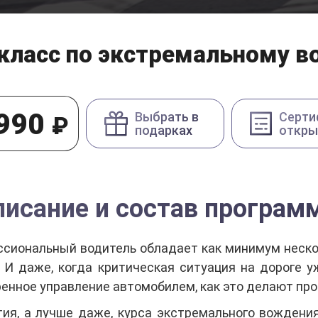
класс по экстремальному 
990
₽
Выбрать в
Серти
подарках
откры
писание и состав програм
ссиональный водитель обладает как минимум нес
 И даже, когда критическая ситуация на дороге у
ренное управление автомобилем, как это делают пр
ия, а лучше даже, курса экстремального вожден