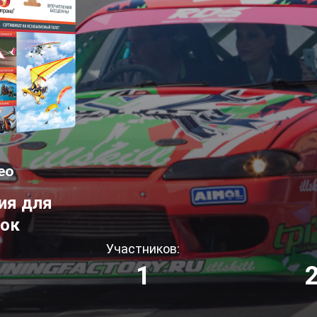
ео
ия для
рок
Участников:
1