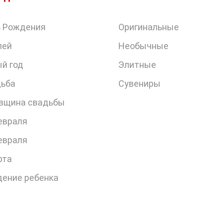
 Рождения
Оригинальные
лей
Необычные
й год
Элитные
ьба
Сувениры
вщина свадьбы
евраля
евраля
рта
ение ребенка