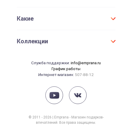
Проверить срок действия сертификата
Женщине
День Рождения
Активировать сертификат
Какие
Для детей
Юбилей
Девушке
Новый год
Оригинальные
Парню
Коллекции
Свадьба
Необычные
Маме
Годовщина свадьбы
Элитные
Папе
Танцы
14 февраля
Служба поддержки:
info@emprana.ru
Сувениры
Начальнику
Массаж
График работы
23 февраля
Интернет-магазин:
507-88-12
Красота
8 марта
Рыбалка
Рождение ребенка
Йога
СПА
Фотосессия
© 2011 - 2026 | Emprana - Магазин подарков-
впечатлений. Все права защищены.