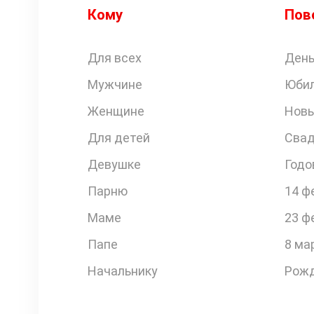
Кому
Пов
Для всех
День
Мужчине
Юби
Женщине
Новы
Для детей
Свад
Девушке
Годо
Парню
14 ф
Маме
23 ф
Папе
8 ма
Начальнику
Рожд