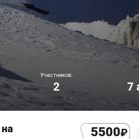
Участников:
2
7
 на
5500
₽