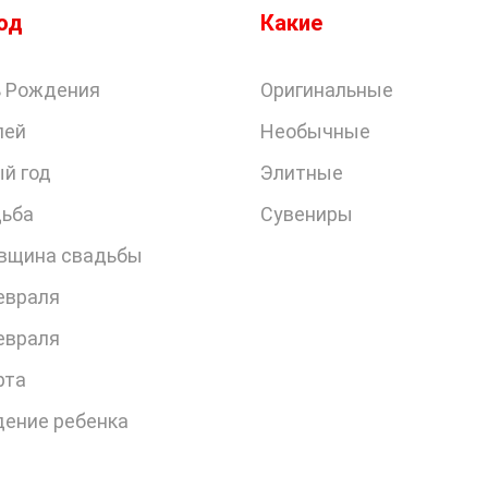
од
Какие
 Рождения
Оригинальные
лей
Необычные
й год
Элитные
ьба
Сувениры
вщина свадьбы
евраля
евраля
рта
ение ребенка