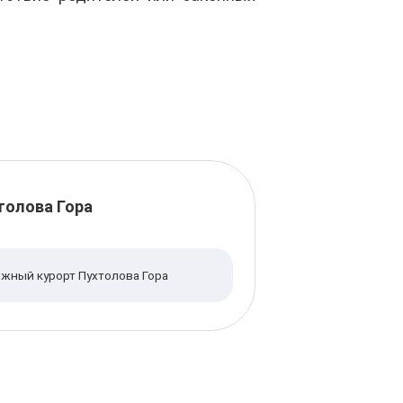
толова Гора
ыжный курорт Пухтолова Гора