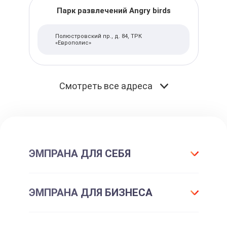
Парк развлечений Angry birds
Полюстровский пр., д. 84, ТРК
«Европолис»
Смотреть все адреса
ЭМПРАНА ДЛЯ СЕБЯ
Что такое подарок ЭМПРАНА?
ЭМПРАНА ДЛЯ БИЗНЕСА
Все впечатления
Подарки-впечатления
Для маркетинга