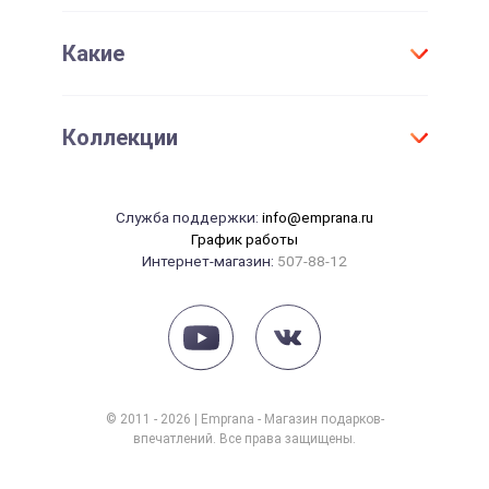
Проверить срок действия сертификата
Женщине
День Рождения
Активировать сертификат
Какие
Для детей
Юбилей
Девушке
Новый год
Оригинальные
Парню
Коллекции
Свадьба
Необычные
Маме
Годовщина свадьбы
Элитные
Папе
Танцы
14 февраля
Служба поддержки:
info@emprana.ru
Сувениры
Начальнику
Массаж
График работы
23 февраля
Интернет-магазин:
507-88-12
Красота
8 марта
Рыбалка
Рождение ребенка
Йога
СПА
Фотосессия
© 2011 - 2026 | Emprana - Магазин подарков-
впечатлений. Все права защищены.