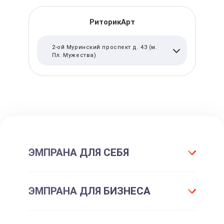
РиторикАрт
2-ой Муринский проспект д. 43 (м.
Пл. Мужества)
ЭМПРАНА ДЛЯ СЕБЯ
Что такое подарок ЭМПРАНА?
ЭМПРАНА ДЛЯ БИЗНЕСА
Все впечатления
Подарки-впечатления
Для маркетинга