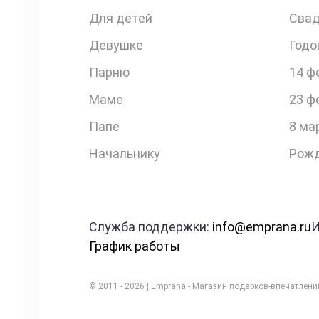
Для детей
Свад
Девушке
Годо
Парню
14 ф
Маме
23 ф
Папе
8 ма
Начальнику
Рожд
Служба поддержки:
info@emprana.ru
И
График работы
© 2011 - 2026 | Emprana - Магазин подарков-впечатлен