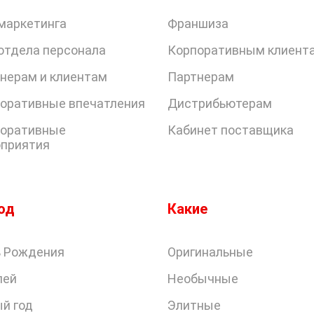
маркетинга
Франшиза
отдела персонала
Корпоративным клиент
нерам и клиентам
Партнерам
оративные впечатления
Дистрибьютерам
оративные
Кабинет поставщика
приятия
од
Какие
 Рождения
Оригинальные
лей
Необычные
й год
Элитные