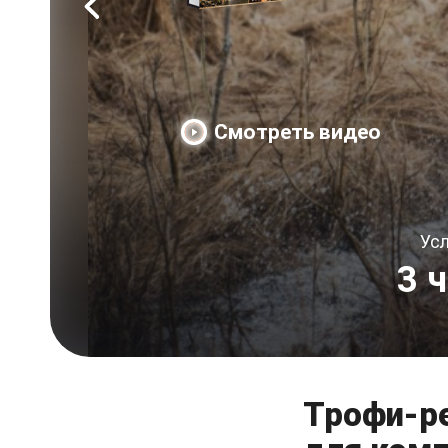
Смотреть видео
Усл
3 
Трофи-р