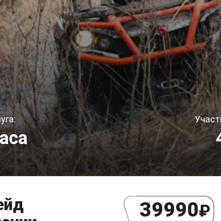
уга:
Участ
часа
ейд
39990
₽