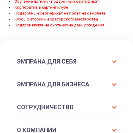
Обучение яхтингу - подарочный сертификат
Корпоратив в картинг клубе
Подарочный сертификат на полет на самолете
Курсы риторики и ораторского мастерства
Подарок мужчине охотнику на день рождения
ЭМПРАНА ДЛЯ СЕБЯ
Что такое подарок ЭМПРАНА?
ЭМПРАНА ДЛЯ БИЗНЕСА
Все впечатления
Подарки-впечатления
Для маркетинга
СОТРУДНИЧЕСТВО
Подарочные сертификаты
Для отдела персонала
Впечатления для себя
Партнерам и клиентам
Франшиза
Подарочные карты для шопинга
О КОМПАНИИ
Корпоративные впечатления