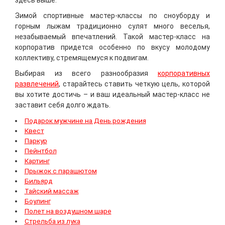
здесь выше.
Зимой спортивные мастер-классы по сноуборду и
горным лыжам традиционно сулят много веселья,
незабываемый впечатлений. Такой мастер-класс на
корпоратив придется особенно по вкусу молодому
коллективу, стремящемуся к подвигам.
Выбирая из всего разнообразия
корпоративных
развлечений
, старайтесь ставить четкую цель, которой
вы хотите достичь – и ваш идеальный мастер-класс не
заставит себя долго ждать.
Подарок мужчине на День рождения
Квест
Паркур
Пейнтбол
Картинг
Прыжок с парашютом
Бильярд
Тайский массаж
Боулинг
Полет на воздушном шаре
Стрельба из лука