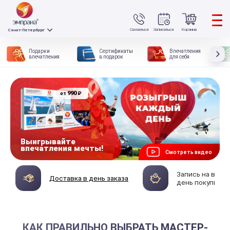
Связаться
Записаться
Корзина
Санкт-Петербург
Подарки
Сертификаты
Впечатления
впечатления
в подарок
для себя
990
₽
от
Выигрывайте
впечатления мечты!
Смотреть видео
Запись на впеч
Доставка в день заказа
день покупки
КАК ПРАВИЛЬНО ВЫБРАТЬ МАСТЕР-