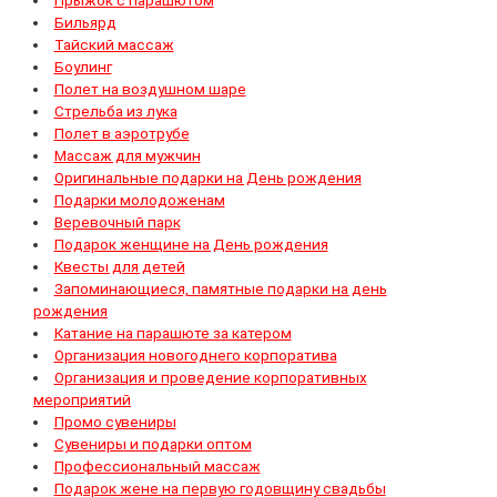
Прыжок с парашютом
Бильярд
Тайский массаж
Боулинг
Полет на воздушном шаре
Стрельба из лука
Полет в аэротрубе
Массаж для мужчин
Оригинальные подарки на День рождения
Подарки молодоженам
Веревочный парк
Подарок женщине на День рождения
Квесты для детей
Запоминающиеся, памятные подарки на день
рождения
Катание на парашюте за катером
Организация новогоднего корпоратива
Организация и проведение корпоративных
мероприятий
Промо сувениры
Сувениры и подарки оптом
Профессиональный массаж
Подарок жене на первую годовщину свадьбы