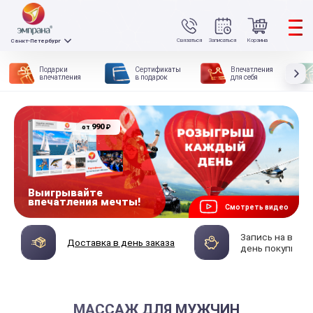
Связаться
Записаться
Корзина
Санкт-Петербург
Подарки
Сертификаты
Впечатления
впечатления
в подарок
для себя
990
₽
от
Выигрывайте
впечатления мечты!
Смотреть видео
Запись на впеч
Доставка в день заказа
день покупки
МАССАЖ ДЛЯ МУЖЧИН