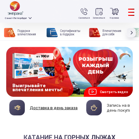
Связаться
Записаться
Корзина
Санкт-Петербург
Подарки
Сертификаты
Впечатления
впечатления
в подарок
для себя
990
₽
от
Выигрывайте
впечатления мечты!
Смотреть видео
Запись на впеч
Доставка в день заказа
день покупки
КАТАНИЕ НА ГОРНЫХ ЛЫЖАХ