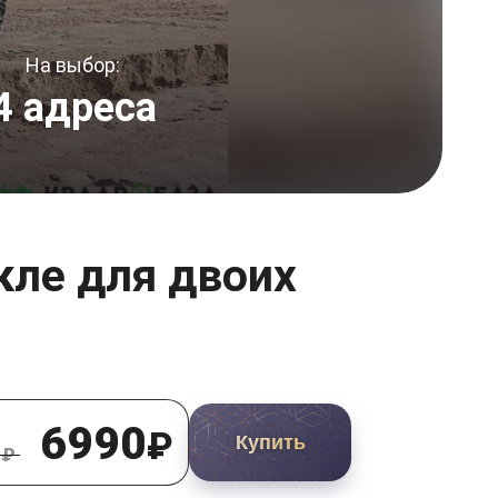
На выбор:
4 адреса
кле для двоих
6990
₽
Купить
₽