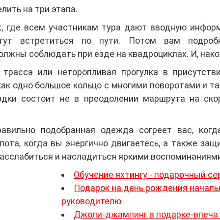
лить на три этапа.
, где всем участникам тура дают вводную инфор
огут встретиться по пути. Потом вам подроб
лжны соблюдать при езде на квадроциклах. И, нако
трасса или неторопливая прогулка в присутстви
к одно большое кольцо с многими поворотами и таки
здки состоит не в преодолении маршрута на ско
Правильно подобранная одежда согреет вас, ког
пота, когда вы энергично двигаетесь, а также за
расслабиться и насладиться яркими воспоминаниями
Обучение яхтингу - подарочный с
Подарок на день рождения началь
руководителю
Джоли-джампинг в подарке-впеча