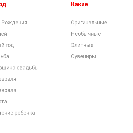
од
Какие
 Рождения
Оригинальные
лей
Необычные
й год
Элитные
ьба
Сувениры
вщина свадьбы
евраля
евраля
рта
ение ребенка