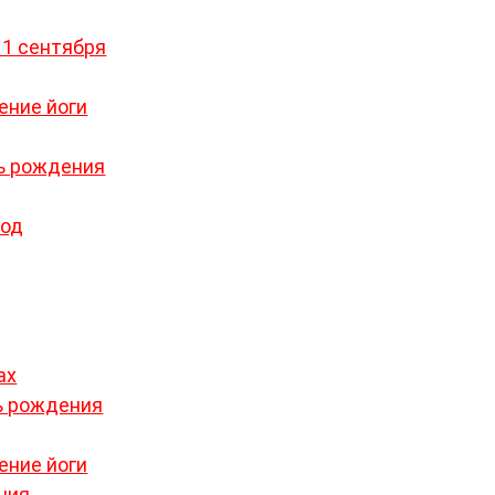
 1 сентября
ение йоги
ь рождения
год
ах
нь рождения
ение йоги
ния