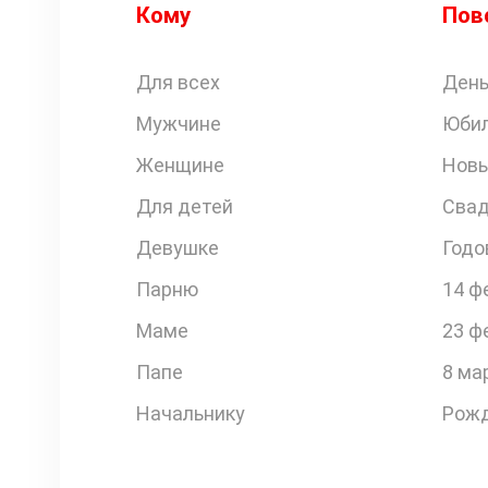
Кому
Пов
Для всех
День
Мужчине
Юби
Женщине
Новы
Для детей
Свад
Девушке
Годо
Парню
14 ф
Маме
23 ф
Папе
8 ма
Начальнику
Рожд