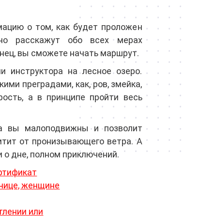
мацию о том, как будет проложен
но расскажут обо всех мерах
нец, вы сможете начать маршрут.
и инструктора на лесное озеро.
ми преградами, как, ров, змейка,
рость, а в принципе пройти весь
да вы малоподвижны и позволит
щитит от пронизывающего ветра. А
 о дне, полном приключений.
ертификат
нице, женщине
тлении или