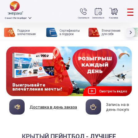
Связаться
Записаться
Корзина
Санкт-Петербург
Подарки
Сертификаты
Впечатления
впечатления
в подарок
для себя
990
₽
от
Выигрывайте
впечатления мечты!
Смотреть видео
Запись на впеч
Доставка в день заказа
день покупки
КРЫТЫЙ ПЕЙНТБОЛ - ЛУЧШЕЕ