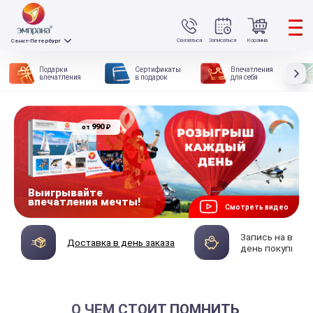
Связаться
Записаться
Корзина
Санкт-Петербург
Подарки
Сертификаты
Впечатления
впечатления
в подарок
для себя
990
₽
от
Выигрывайте
впечатления мечты!
Смотреть видео
Запись на впеч
Доставка в день заказа
день покупки
О ЧЕМ СТОИТ ПОМНИТЬ,