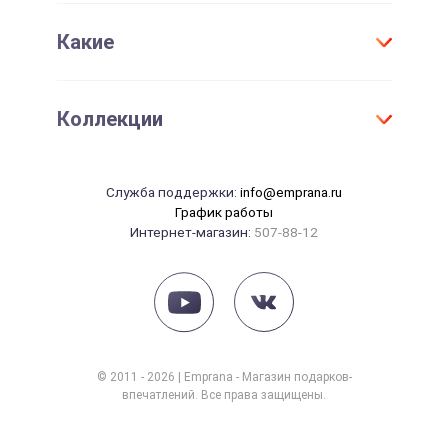
Женщине
День Рождения
Активировать сертификат
Какие
Для детей
Юбилей
Девушке
Новый год
Оригинальные
Парню
Коллекции
Свадьба
Необычные
Маме
Годовщина свадьбы
Элитные
Папе
Танцы
14 февраля
Служба поддержки:
info@emprana.ru
Сувениры
Начальнику
Массаж
График работы
23 февраля
Интернет-магазин:
507-88-12
Красота
8 марта
Рыбалка
Рождение ребенка
Йога
СПА
Фотосессия
© 2011 - 2026 | Emprana - Магазин подарков-
впечатлений. Все права защищены.