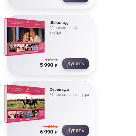
Шоколад
20 впечатлений
внутри
9 890
₽
Купить
5 990
₽
Серенада
31 впечатление внутри
11 590
₽
Купить
6 990
₽