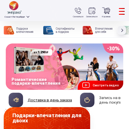
Связаться
Записаться
Корзина
Санкт-Петербург
Подарки
Сертификаты
Впечатления
впечатления
в подарок
для себя
1 290
₽
от
Романтические
подарки-впечатления
Смотреть видео
Запись на впеч
Доставка в день заказа
день покупки
Подарки-впечатления для
двоих