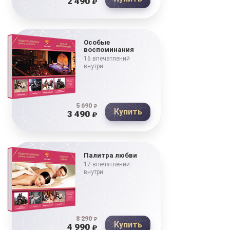
2 490
₽
Особые
воспоминания
16 впечатлений
внутри
5 690
₽
Купить
3 490
₽
Палитра любви
17 впечатлений
внутри
8 290
₽
Купить
4 990
₽