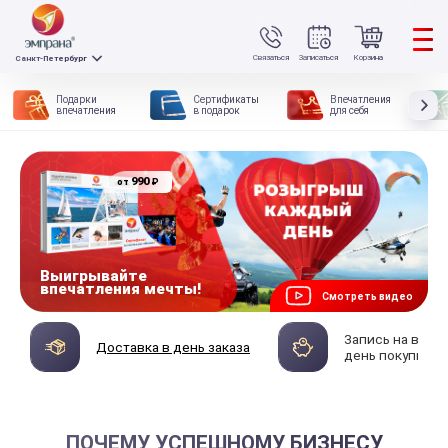
Связаться
Записаться
Корзина
Санкт-Петербург
Подарки
Сертификаты
Впечатления
впечатления
в подарок
для себя
990
₽
от
Выигрывайте
впечатления мечты!
Смотреть видео
Запись на впеч
Доставка в день заказа
день покупки
ПОЧЕМУ УСПЕШНОМУ БИЗНЕСУ