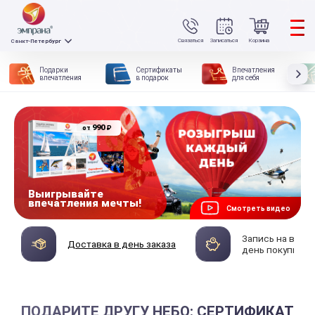
Связаться
Записаться
Корзина
Санкт-Петербург
Подарки
Сертификаты
Впечатления
впечатления
в подарок
для себя
990
₽
от
Выигрывайте
впечатления мечты!
Смотреть видео
Запись на впеч
Доставка в день заказа
день покупки
ПОДАРИТЕ ДРУГУ НЕБО: СЕРТИФИКАТ