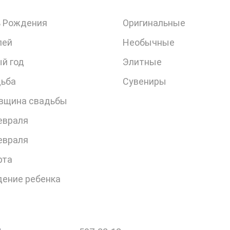
 Рождения
Оригинальные
лей
Необычные
й год
Элитные
ьба
Сувениры
вщина свадьбы
евраля
евраля
рта
ение ребенка