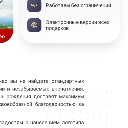
Работаем без ограничений
Подарочные
Электронные версии всех
сертификаты
подарков
ео
В
нас вы не найдете стандартных
ии и незабываемые впечатления.
нь рождения доставят максимум
своеобразной благодарностью за
ладостям с нанесением логотипа