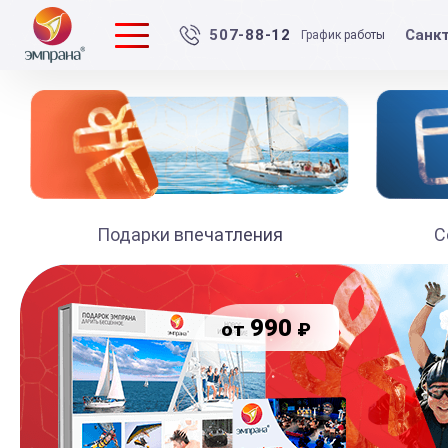
Санк
507-88-12
График работы
Подарки впечатления
С
990
₽
от