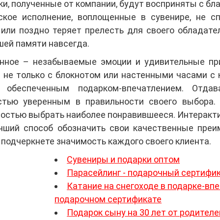
и, полученные от компании, будут восприняты с б
кое исполнение, воплощенные в сувенире, не с
или поздно теряет прелесть для своего обладат
шей памяти навсегда.
нное – незабываемые эмоции и удивительные пр
 не только с блокнотом или настенными часами с к
 обеспеченным подарком-впечатлением. Отда
тью уверенным в правильности своего выбора
ностью выбрать наиболее понравившееся. Интеракт
чший способ обозначить свои качественные преи
подчеркнете значимость каждого своего клиента.
Сувениры и подарки оптом
Парасейлинг - подарочный сертифи
Катание на снегоходе в подарке-впе
подарочном сертификате
Подарок сыну на 30 лет от родителе