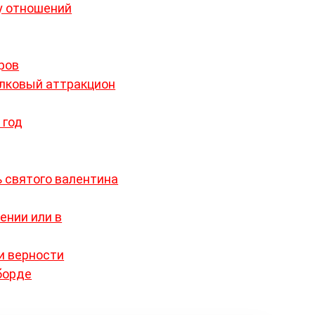
у отношений
ров
елковый аттракцион
 год
 святого валентина
ении или в
и верности
борде