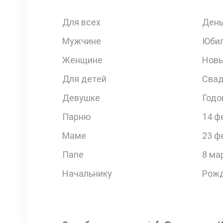
Для всех
День
Мужчине
Юби
Женщине
Новы
Для детей
Свад
Девушке
Годо
Парню
14 ф
Маме
23 ф
Папе
8 ма
Начальнику
Рожд