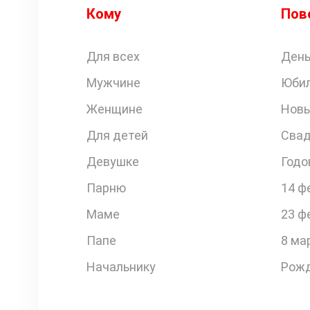
Кому
Пов
Для всех
День
Мужчине
Юби
Женщине
Новы
Для детей
Свад
Девушке
Годо
Парню
14 ф
Маме
23 ф
Папе
8 ма
Начальнику
Рожд