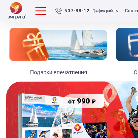
Санк
507-88-12
График работы
Подарки впечатления
С
990
₽
от