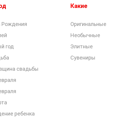
од
Какие
 Рождения
Оригинальные
лей
Необычные
й год
Элитные
ьба
Сувениры
вщина свадьбы
евраля
евраля
рта
ение ребенка