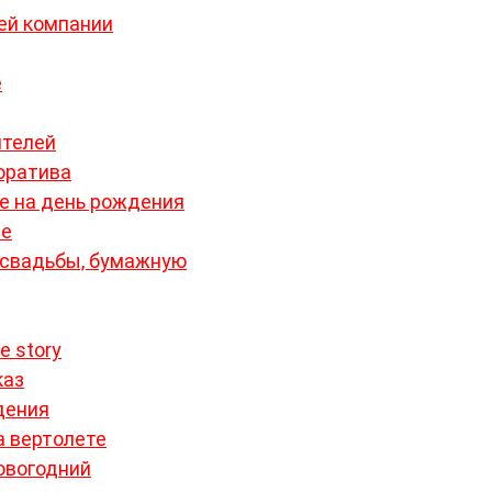
ей компании
е
ителей
оратива
е на день рождения
не
 свадьбы, бумажную
e story
каз
дения
а вертолете
новогодний