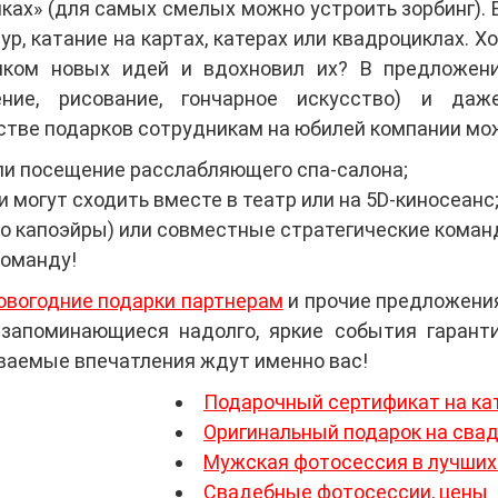
ках» (для самых смелых можно устроить зорбинг). 
р, катание на картах, катерах или квадроциклах. Х
иком новых идей и вдохновил их? В предложен
пение, рисование, гончарное искусство) и да
стве подарков сотрудникам на юбилей компании мож
ли посещение расслабляющего спа-салона;
 могут сходить вместе в театр или на 5D-киносеанс
до капоэйры) или совместные стратегические команд
команду!
овогодние подарки партнерам
и прочие предложения
 запоминающиеся надолго, яркие события гарант
аемые впечатления ждут именно вас!
Подарочный сертификат на кат
Оригинальный подарок на сва
Мужская фотосессия в лучших
Свадебные фотосессии, цены