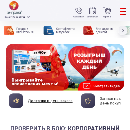
Связаться
Записаться
Корзина
Санкт-Петербург
Подарки
Сертификаты
Впечатления
впечатления
в подарок
для себя
990
₽
от
Выигрывайте
впечатления мечты!
Смотреть видео
Запись на впеч
Доставка в день заказа
день покупки
ПРОВЕРИТЬ В БОЮ: КОРПОРАТИВНЫЙ