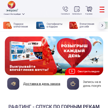
Связаться
Записаться
Корзина
Санкт-Петербург
Подарки
Сертификаты
Впечатления
впечатления
в подарок
для себя
990
₽
от
Выигрывайте
впечатления мечты!
Смотреть видео
Запись на впеч
Доставка в день заказа
день покупки
РАФТИНГ - СПУСК ПО ГОРНЫМ РЕКАМ