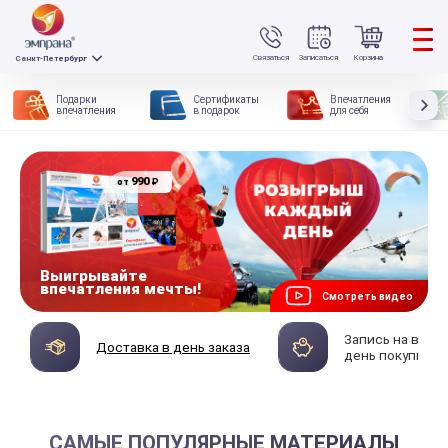
Связаться
Записаться
Корзина
Санкт-Петербург
Подарки
Сертификаты
Впечатления
впечатления
в подарок
для себя
990
₽
от
Выигрывайте
впечатления мечты!
Смотреть видео
Запись на впеч
Доставка в день заказа
день покупки
САМЫЕ ПОПУЛЯРНЫЕ МАТЕРИАЛЫ