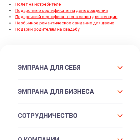
Полет на истребителе
Подарочные сертификаты на день рождения
Подарочный сертификат в спа салон для женщин
Необычное романтическое свидание для двоих
Подарки родителям на свадьбу
ЭМПРАНА ДЛЯ СЕБЯ
Что такое подарок ЭМПРАНА?
ЭМПРАНА ДЛЯ БИЗНЕСА
Все впечатления
Подарки-впечатления
Для маркетинга
СОТРУДНИЧЕСТВО
Подарочные сертификаты
Для отдела персонала
Впечатления для себя
Партнерам и клиентам
Франшиза
Подарочные карты для шопинга
О КОМПАНИИ
Корпоративные впечатления