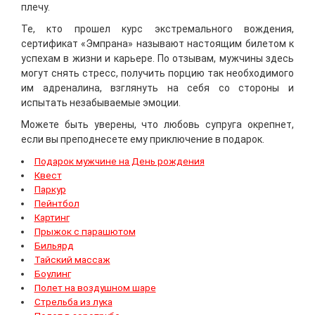
плечу.
Те, кто прошел курс экстремального вождения,
сертификат «Эмпрана» называют настоящим билетом к
успехам в жизни и карьере. По отзывам, мужчины здесь
могут снять стресс, получить порцию так необходимого
им адреналина, взглянуть на себя со стороны и
испытать незабываемые эмоции.
Можете быть уверены, что любовь супруга окрепнет,
если вы преподнесете ему приключение в подарок.
Подарок мужчине на День рождения
Квест
Паркур
Пейнтбол
Картинг
Прыжок с парашютом
Бильярд
Тайский массаж
Боулинг
Полет на воздушном шаре
Стрельба из лука