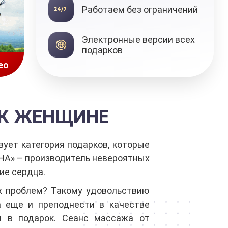
Работаем без ограничений
Подарочные
Электронные версии всех
сертификаты
подарков
ео
ОК ЖЕНЩИНЕ
ует категория подарков, которые
А» – производитель невероятных
ие сердца.
х проблем? Такому удовольствию
а еще и преподнести в качестве
 в подарок. Сеанс массажа от