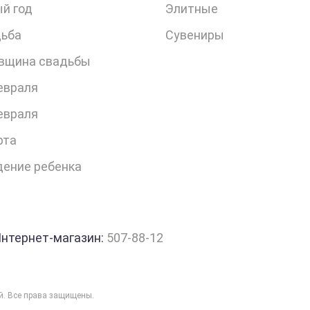
й год
Элитные
ьба
Сувениры
вщина свадьбы
евраля
евраля
рта
ение ребенка
нтернет-магазин:
507-88-12
ий. Все права защищены.