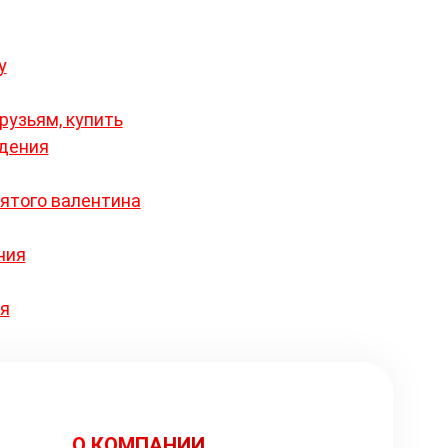
у
рузьям, купить
ждения
вятого валентина
ния
ия
О КОМПАНИИ