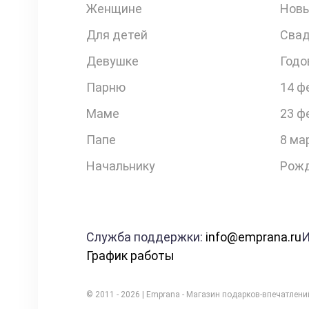
Женщине
Новы
Для детей
Свад
Девушке
Годо
Парню
14 ф
Маме
23 ф
Папе
8 ма
Начальнику
Рожд
Служба поддержки:
info@emprana.ru
И
График работы
© 2011 - 2026 | Emprana - Магазин подарков-впечатлен