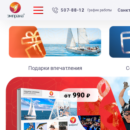
Санк
507-88-12
График работы
Подарки впечатления
С
990
₽
от