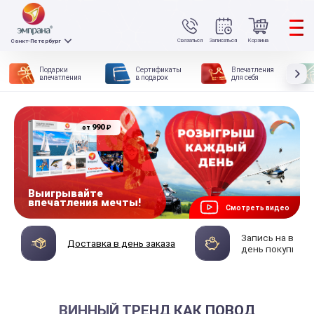
Связаться
Записаться
Корзина
Санкт-Петербург
Подарки
Сертификаты
Впечатления
впечатления
в подарок
для себя
990
₽
от
Выигрывайте
впечатления мечты!
Смотреть видео
Запись на впеч
Доставка в день заказа
день покупки
ВИННЫЙ ТРЕНД КАК ПОВОД