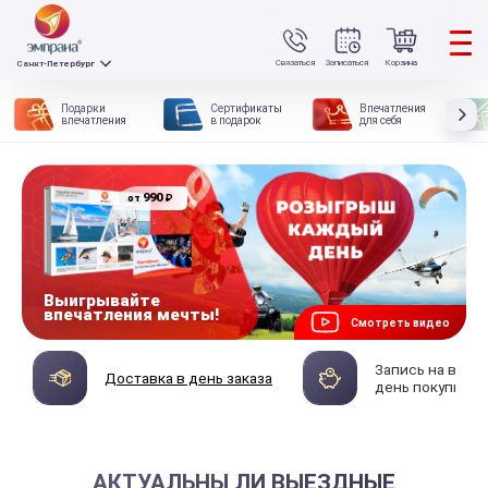
Связаться
Записаться
Корзина
Санкт-Петербург
Подарки
Сертификаты
Впечатления
впечатления
в подарок
для себя
990
₽
от
Выигрывайте
впечатления мечты!
Смотреть видео
Запись на впеч
Доставка в день заказа
день покупки
АКТУАЛЬНЫ ЛИ ВЫЕЗДНЫЕ