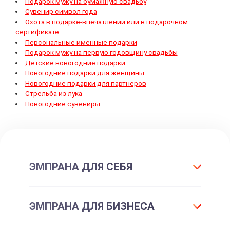
Подарок мужу на бумажную свадьбу
Сувенир символ года
Охота в подарке-впечатлении или в подарочном
сертификате
Персональные именные подарки
Подарок мужу на первую годовщину свадьбы
Детские новогодние подарки
Новогодние подарки для женщины
Новогодние подарки для партнеров
Стрельба из лука
Новогодние сувениры
ЭМПРАНА ДЛЯ СЕБЯ
Что такое подарок ЭМПРАНА?
ЭМПРАНА ДЛЯ БИЗНЕСА
Все впечатления
Подарки-впечатления