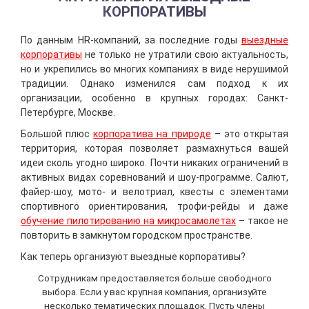
КОРПОРАТИВЫ
По данным HR-компаний, за последние годы
выездные
корпоративы
не только не утратили свою актуальность,
но и укрепились во многих компаниях в виде нерушимой
традиции. Однако изменился сам подход к их
организации, особенно в крупных городах: Санкт-
Петербурге, Москве.
Большой плюс
корпоратива на природе
– это открытая
территория, которая позволяет размахнуться вашей
идеи сколь угодно широко. Почти никаких ограничений в
активных видах соревнований и шоу-программе. Салют,
файер-шоу, мото- и велотриал, квесты с элементами
спортивного ориентирования, трофи-рейды и даже
обучение пилотированию на микросамолетах
– такое не
повторить в замкнутом городском пространстве.
Как теперь организуют выездные корпоративы?
Сотрудникам предоставляется больше свободного
выбора. Если у вас крупная компания, организуйте
несколько тематических площадок. Пусть члены