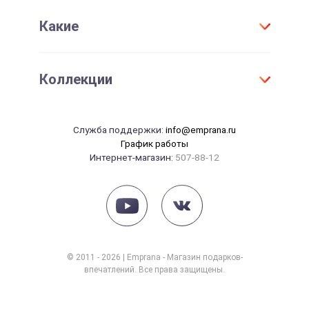
Женщине
День Рождения
Активировать сертификат
Какие
Для детей
Юбилей
Девушке
Новый год
Оригинальные
Парню
Коллекции
Свадьба
Необычные
Маме
Годовщина свадьбы
Элитные
Папе
Танцы
14 февраля
Служба поддержки:
info@emprana.ru
Сувениры
Начальнику
Массаж
График работы
23 февраля
Интернет-магазин:
507-88-12
Красота
8 марта
Рыбалка
Рождение ребенка
Йога
СПА
Фотосессия
© 2011 - 2026 | Emprana - Магазин подарков-
впечатлений. Все права защищены.