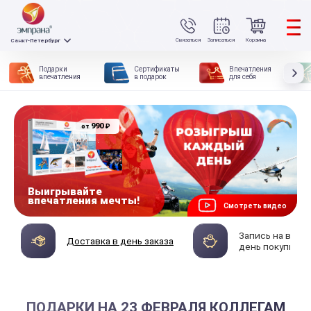
Связаться
Записаться
Корзина
Санкт-Петербург
Подарки
Сертификаты
Впечатления
впечатления
в подарок
для себя
990
₽
от
Выигрывайте
впечатления мечты!
Смотреть видео
Запись на впеч
Доставка в день заказа
день покупки
ПОДАРКИ НА 23 ФЕВРАЛЯ КОЛЛЕГАМ