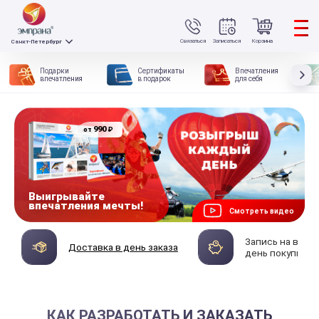
Связаться
Записаться
Корзина
Санкт-Петербург
Подарки
Сертификаты
Впечатления
впечатления
в подарок
для себя
990
₽
от
Выигрывайте
впечатления мечты!
Смотреть видео
Запись на впеч
Доставка в день заказа
день покупки
КАК РАЗРАБОТАТЬ И ЗАКАЗАТЬ