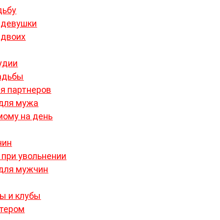
дьбу
 девушки
 двоих
удии
вадьбы
я партнеров
для мужа
ому на день
чин
 при увольнении
для мужчин
ры и клубы
атером