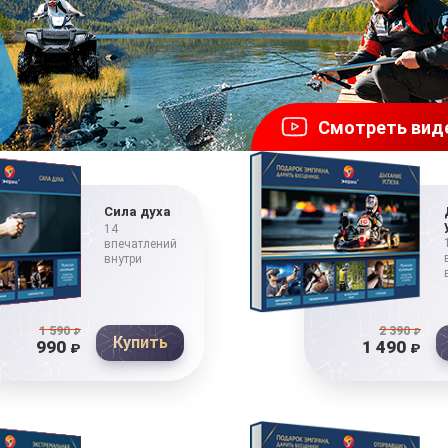
Смотреть вид
Сила духа
14
впечатлений
внутри
1 590
₽
2 390
₽
Купить
990
1 490
₽
₽