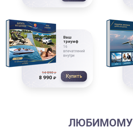
Ваш
триумф
16
впечатлений
внутри
14 890
₽
Купить
8 990
₽
ЛЮБИМОМУ 