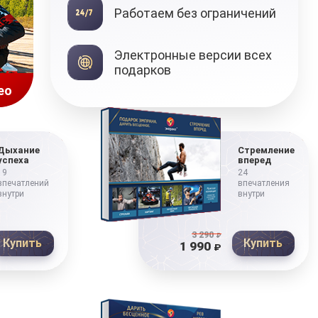
Работаем без ограничений
Электронные версии всех
подарков
ео
Дыхание
Стремление
успеха
вперед
19
24
впечатлений
впечатления
внутри
внутри
3 290
₽
Купить
Купить
1 990
₽