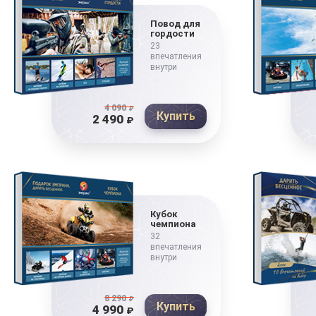
Повод для
гордости
23
впечатления
внутри
4 090
₽
Купить
2 490
₽
Кубок
чемпиона
32
впечатления
внутри
8 290
₽
Купить
4 990
₽