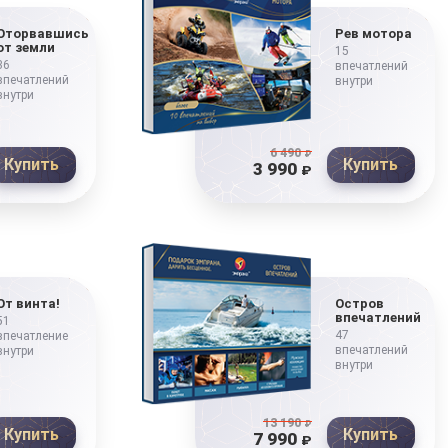
Оторвавшись
Рев мотора
от земли
15
36
впечатлений
впечатлений
внутри
внутри
6 490
₽
Купить
Купить
3 990
₽
От винта!
Остров
впечатлений
51
47
впечатление
впечатлений
внутри
внутри
13 190
₽
Купить
Купить
7 990
₽