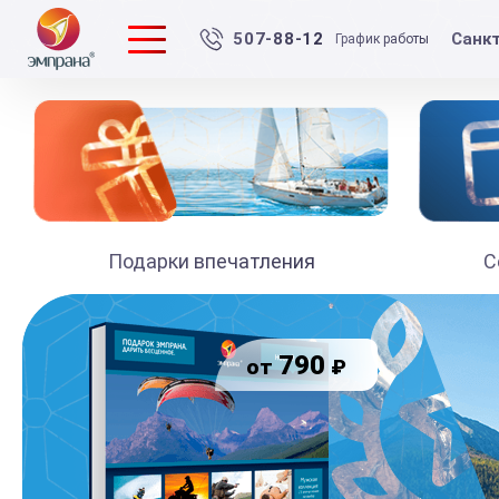
Санк
507-88-12
График работы
Подарки впечатления
С
790
₽
от