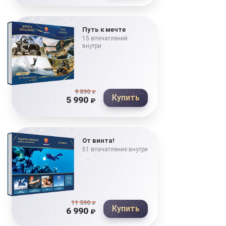
Путь к мечте
15 впечатлений
внутри
9 890
₽
Купить
5 990
₽
От винта!
51 впечатление внутри
11 590
₽
Купить
6 990
₽