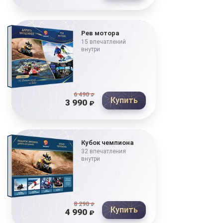
Рев мотора
15 впечатлений
внутри
6 490
₽
Купить
3 990
₽
Кубок чемпиона
32 впечатления
внутри
8 290
₽
Купить
4 990
₽