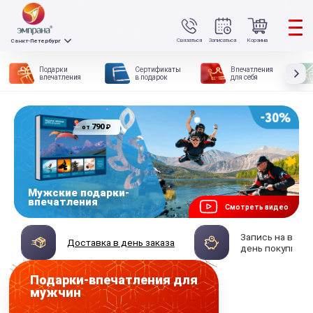
Связаться
Записаться
Корзина
Санкт-Петербург
Подарки
Сертификаты
Впечатления
впечатления
в подарок
для себя
790
₽
от
Мужские подарки-
впечатления
Смотреть видео
Запись на впеч
Доставка в день заказа
день покупки
Подарки-впечатления для
мужчин