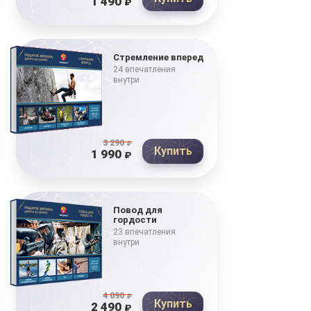
1 490
₽
Стремление вперед
24 впечатления
внутри
3 290
₽
Купить
1 990
₽
Повод для
гордости
23 впечатления
внутри
4 090
₽
Купить
2 490
₽