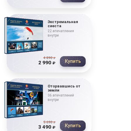
Экстремальная
сиеста
22 впечатления
внутри
4 890
₽
Купить
2 990
₽
Оторвавшись от
земли
36 впечатлений
внутри
5 690
₽
Купить
3 490
₽