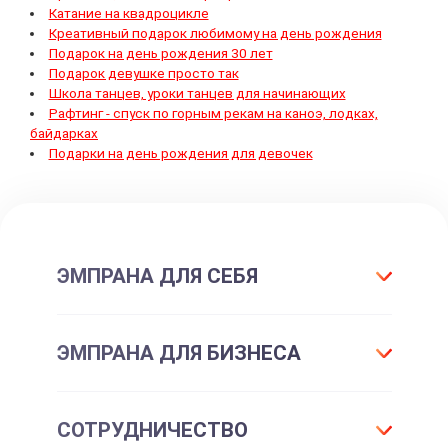
Катание на квадроцикле
Креативный подарок любимому на день рождения
Подарок на день рождения 30 лет
Подарок девушке просто так
Школа танцев, уроки танцев для начинающих
Рафтинг - спуск по горным рекам на каноэ, лодках,
байдарках
Подарки на день рождения для девочек
ЭМПРАНА ДЛЯ СЕБЯ
Что такое подарок ЭМПРАНА?
ЭМПРАНА ДЛЯ БИЗНЕСА
Все впечатления
Подарки-впечатления
Для маркетинга
СОТРУДНИЧЕСТВО
Подарочные сертификаты
Для отдела персонала