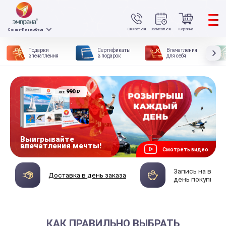
Связаться
Записаться
Корзина
Санкт-Петербург
Подарки
Сертификаты
Впечатления
впечатления
в подарок
для себя
990
₽
от
Выигрывайте
впечатления мечты!
Смотреть видео
Запись на впеч
Доставка в день заказа
день покупки
КАК ПРАВИЛЬНО ВЫБРАТЬ