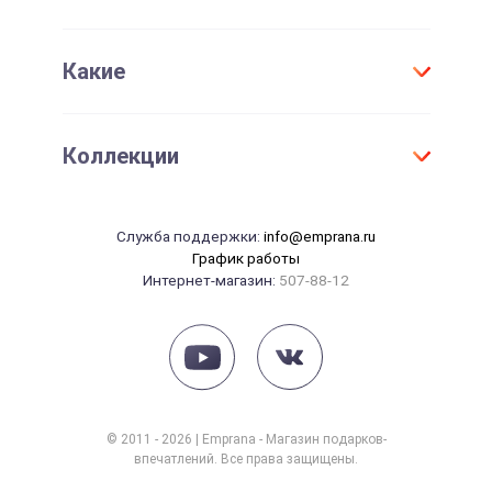
Проверить срок действия сертификата
Женщине
День Рождения
Активировать сертификат
Какие
Для детей
Юбилей
Девушке
Новый год
Оригинальные
Парню
Коллекции
Свадьба
Необычные
Маме
Годовщина свадьбы
Элитные
Папе
Танцы
14 февраля
Служба поддержки:
info@emprana.ru
Сувениры
Начальнику
Массаж
График работы
23 февраля
Интернет-магазин:
507-88-12
Красота
8 марта
Рыбалка
Рождение ребенка
Йога
СПА
Фотосессия
© 2011 - 2026 | Emprana - Магазин подарков-
впечатлений. Все права защищены.