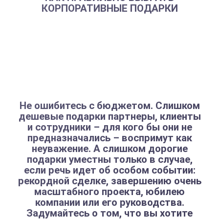
КОРПОРАТИВНЫЕ ПОДАРКИ
Каждый год компании закладывают в финансовый
план статью расходов на
корпоративные подарки
.
Руководство компаний хочет видеть такой набор
сувениров с логотипом, который бы нашел путь к
сердцу ключевых партнеров и клиентов.
Но как определиться с выбором корпоративных
подарков бизнесу?
Не ошибитесь с бюджетом. Слишком
дешевые подарки партнеры, клиенты
и сотрудники – для кого бы они не
предназначались – воспримут как
неуважение. А слишком дорогие
подарки уместны только в случае,
если речь идет об особом событии:
рекордной сделке, завершению очень
масштабного проекта, юбилею
компании или его руководства.
Задумайтесь о том, что вы хотите