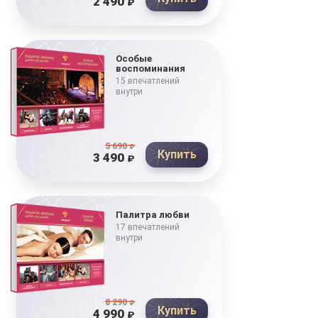
2 490
₽
Особые
воспоминания
15 впечатлений
внутри
5 690
₽
Купить
3 490
₽
Палитра любви
17 впечатлений
внутри
8 290
₽
Купить
4 990
₽