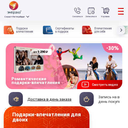
Связаться
Записаться
Корзина
Санкт-Петербург
Подарки
Сертификаты
Впечатления
впечатления
в подарок
для себя
1 290
₽
от
Романтические
подарки-впечатления
Смотреть видео
Запись на впеч
Доставка в день заказа
день покупки
Подарки-впечатления для
двоих