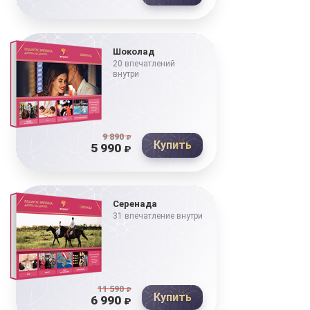
Шоколад
20 впечатлений
внутри
9 890
₽
Купить
5 990
₽
Серенада
31 впечатление внутри
11 590
₽
Купить
6 990
₽