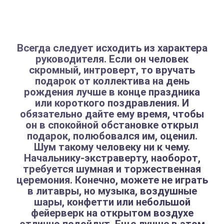
Как сделать эту церемонию красивой и интересной,
советует Татьяна, event-менеджер одного из
агентств по организации праздников.
Всегда следует исходить из характера
руководителя. Если он человек
скромный, интроверт, то вручать
подарок от коллектива на день
рождения лучше в конце праздника
или короткого поздравления. И
обязательно дайте ему время, чтобы
он в спокойной обстановке открыл
подарок, полюбовался им, оценил.
Шум такому человеку ни к чему.
Начальнику-экстраверту, наоборот,
требуется шумная и торжественная
церемония. Конечно, можете не играть
в литавры, но музыка, воздушные
шары, конфетти или небольшой
фейерверк на открытом воздухе