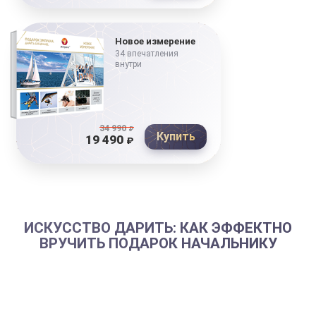
Новое измерение
34 впечатления
внутри
34 990
₽
Купить
19 490
₽
ИСКУССТВО ДАРИТЬ: КАК ЭФФЕКТНО
ВРУЧИТЬ ПОДАРОК НАЧАЛЬНИКУ
В каждом коллективе есть свои традиции дарения. Но
в любом из них День Рождения начальника – особое
мероприятие. И
подарок шефу на День Рождения от
коллектива
вручается торжественно.