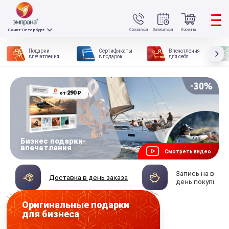
Связаться
Записаться
Корзина
Санкт-Петербург
Подарки
Сертификаты
Впечатления
впечатления
в подарок
для себя
290
₽
от
Бизнес подарки-
впечатления
Смотреть видео
Запись на впеч
Доставка в день заказа
день покупки
Оригинальные подарки
для бизнеса