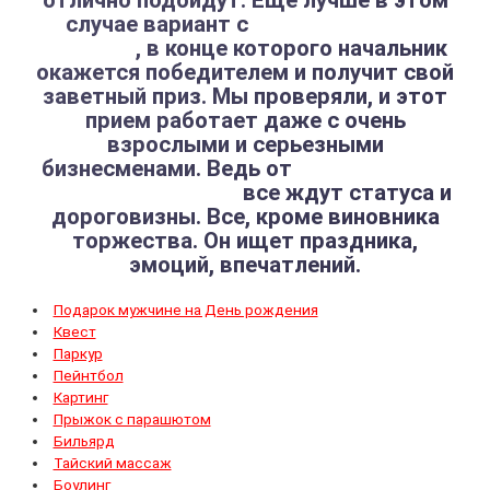
отлично подойдут. Еще лучше в этом
случае вариант с
корпоративным
квестом
, в конце которого начальник
окажется победителем и получит свой
заветный приз. Мы проверяли, и этот
прием работает даже с очень
взрослыми и серьезными
бизнесменами. Ведь от
подарка шефу
на День Рождения
все ждут статуса и
дороговизны. Все, кроме виновника
торжества. Он ищет праздника,
эмоций, впечатлений.
Подарок мужчине на День рождения
Квест
Паркур
Пейнтбол
Картинг
Прыжок с парашютом
Бильярд
Тайский массаж
Боулинг